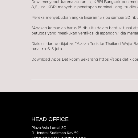
Dewi menyebut karena aturan ini, KBRI Bangkok pun men
8,6 juta. KBRI menyebut penetapan nominal uang itu dibua
Mereka menyebutkan angka kisaran 15 ribu sampai 20 ribu b
"Apakah kemudian harus 15 ribu itu dalam bentuk tunai at
petugas yang melakukan verifikasi di lapangan," dia men
Diakses dari detikjabar, "Alasan Turis ke Thailand Wajib
tunai-rp-6-5-juta
.
Download Apps Detikcom Sekarang https://apps.detik.co
HEAD OFFICE
Plaza Asia Lantai 3C
Jl. Jendral Sudirman Kav 59