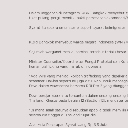
Dalam unggahan di Instagram, KBRI Bangkok menyebut syar
tiket pulang-pergi, memiliki bukti pemesanan akomodasi/h
Syarat itu secara umum sama seperti syarat keimigrasian
KBRI Bangkok menyebut warga negara Indonesia (WNI) yang
Sejumlah warganet menilai nominal tersebut terlalu besar.
Minister Counsellor/Koordinator Fungsi Protokol dan Ko
human trafficking yang marak di Indonesia.
"Ada WNI yang menjadi korban trafficking yang dipekerja
scammer. Hal-hal seperti ini juga ditujukan untuk mencega
Dewi dalam wawancara bersama RRI Pro 3 yang diunggah 
Dewi berujar aturan itu tercantum dalam undang-undang ke
Thailand. Khusus pada bagian 12 (Section 12), mengatur te
"Di mana salah satunya disebutkan apabila tidak memili
selama dia tinggal di Thailand," ujar dia.
Asal Mula Penetapan Syarat Uang Rp 6,5 Juta