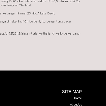
ng 15-20 ribu baht atau sekitar Rp 6,5 juta sampai Rp
gas imigrasi Thailand.
erkeluarga minimal 20 ribu," kata Dewi.
nya di rekening 10 ribu baht, itu bergantung pada
ata/d-7212942/alasan-turis-ke-thailand-wajib-bawa-uang-
SITE MAP
Home
About Us