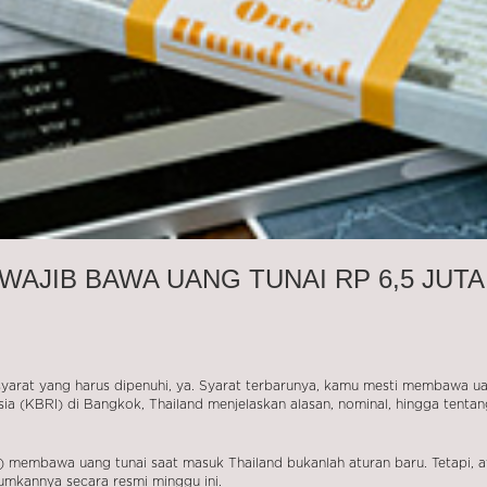
WAJIB BAWA UANG TUNAI RP 6,5 JUTA
 syarat yang harus dipenuhi, ya. Syarat terbarunya, kamu mesti membawa ua
ia (KBRI) di Bangkok, Thailand menjelaskan alasan, nominal, hingga tentan
) membawa uang tunai saat masuk Thailand bukanlah aturan baru. Tetapi, a
umkannya secara resmi minggu ini.