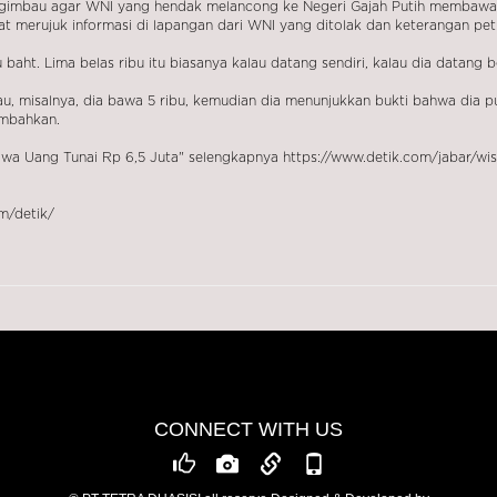
gimbau agar WNI yang hendak melancong ke Negeri Gajah Putih membawa ua
t merujuk informasi di lapangan dari WNI yang ditolak dan keterangan petu
aht. Lima belas ribu itu biasanya kalau datang sendiri, kalau dia datang b
au, misalnya, dia bawa 5 ribu, kemudian dia menunjukkan bukti bahwa dia pu
ambahkan.
 Bawa Uang Tunai Rp 6,5 Juta" selengkapnya
https://www.detik.com/jabar/wis
m/detik/
CONNECT WITH US