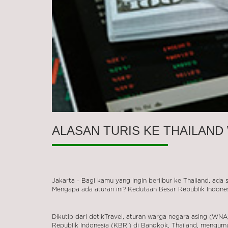
ALASAN TURIS KE THAILAND 
Jakarta - Bagi kamu yang ingin berlibur ke Thailand, ada
Mengapa ada aturan ini? Kedutaan Besar Republik Indones
Dikutip dari detikTravel, aturan warga negara asing (WNA
Republik Indonesia (KBRI) di Bangkok, Thailand, mengum