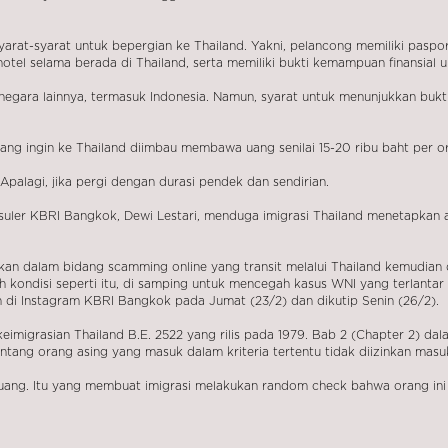
at-syarat untuk bepergian ke Thailand. Yakni, pelancong memiliki paspor 
otel selama berada di Thailand, serta memiliki bukti kemampuan finansial 
 negara lainnya, termasuk Indonesia. Namun, syarat untuk menunjukkan buk
 ingin ke Thailand diimbau membawa uang senilai 15-20 ribu baht per oran
 Apalagi, jika pergi dengan durasi pendek dan sendirian.
nsuler KBRI Bangkok, Dewi Lestari, menduga imigrasi Thailand menetapkan
kan dalam bidang scamming online yang transit melalui Thailand kemudian 
h kondisi seperti itu, di samping untuk mencegah kasus WNI yang terlantar 
di Instagram KBRI Bangkok pada Jumat (23/2) dan dikutip Senin (26/2).
imigrasian Thailand B.E. 2522 yang rilis pada 1979. Bab 2 (Chapter 2) da
ntang orang asing yang masuk dalam kriteria tertentu tidak diizinkan masu
ki uang. Itu yang membuat imigrasi melakukan random check bahwa orang 