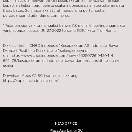
Lebih lanjut dia menyampaikan kesepakatan ini membawa manfaat
kepastian hukum bagi pelaku usaha Indonesia dalam pertukaran data
lintas batas. Sehingga akan turut mendorong pertumbuhan
perdagangan digital dan e-commerce.
"Pada prinsipnya kita mengakui bahwa AS memiliki perlindungan data
yang sepadan sesuai UU 27/2022 tentang PDP," kata Prof. Ramli.
Diakses dari : l CNBC Indonesia "Kesepakatan AS-Indonesia Bawa
Dampak Positif ke Dunia Usaha" selengkapnya di
sini:
https://www.cnbcindonesia.com/news/20250726194204-4-
652476/kesepakatan-as-indonesia-bawa-dampak-positif-ke-dunia-
usaha
Download Apps CNBC Indonesia sekarang
https://app.cnbcindonesia.com/
HEAD OFFICE
Plaza Asia Lantai 3C