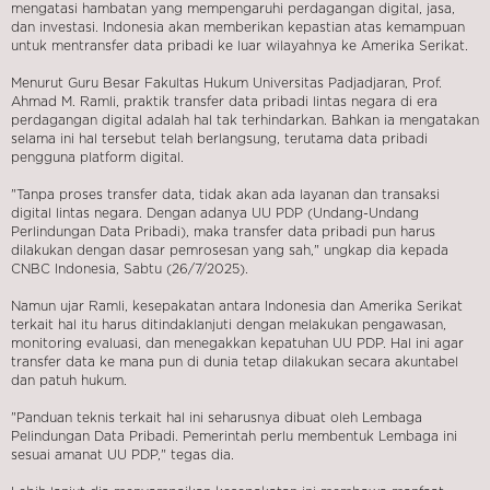
mengatasi hambatan yang mempengaruhi perdagangan digital, jasa,
dan investasi. Indonesia akan memberikan kepastian atas kemampuan
untuk mentransfer data pribadi ke luar wilayahnya ke Amerika Serikat.
Menurut Guru Besar Fakultas Hukum Universitas Padjadjaran, Prof.
Ahmad M. Ramli, praktik transfer data pribadi lintas negara di era
perdagangan digital adalah hal tak terhindarkan. Bahkan ia mengatakan
selama ini hal tersebut telah berlangsung, terutama data pribadi
pengguna platform digital.
"Tanpa proses transfer data, tidak akan ada layanan dan transaksi
digital lintas negara. Dengan adanya UU PDP (Undang-Undang
Perlindungan Data Pribadi), maka transfer data pribadi pun harus
dilakukan dengan dasar pemrosesan yang sah," ungkap dia kepada
CNBC Indonesia, Sabtu (26/7/2025).
Namun ujar Ramli, kesepakatan antara Indonesia dan Amerika Serikat
terkait hal itu harus ditindaklanjuti dengan melakukan pengawasan,
monitoring evaluasi, dan menegakkan kepatuhan UU PDP. Hal ini agar
transfer data ke mana pun di dunia tetap dilakukan secara akuntabel
dan patuh hukum.
"Panduan teknis terkait hal ini seharusnya dibuat oleh Lembaga
Pelindungan Data Pribadi. Pemerintah perlu membentuk Lembaga ini
sesuai amanat UU PDP," tegas dia.